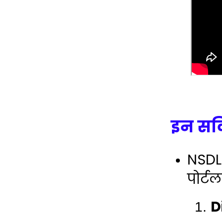
इन सर्
NSDL
पोर्ट
D