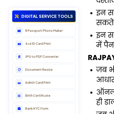
दस्ता
13: Marriage, Birth & Death
इन सर
DIGITAL SERVICE TOOLS
सकते 
14: PAN Card & Business
8 Passport Photo Maker
📸
इन सर
15: LSG Service Online
में प
4x6 ID Card Print
🪪
16: Sarkari Yojana
RAJPAY
JPG to PDF Converter
📄
17: Voter ID Card
जब भी
Document Resize
📑
18: DL & RTO Online
आधार 
Admit Card Print
🎫
19: Passport Services
ऑनला
Birth Certificate
⚖️
20: Divyang Online Service
ही डा
Bank KYC Form
🏦
21: School Services