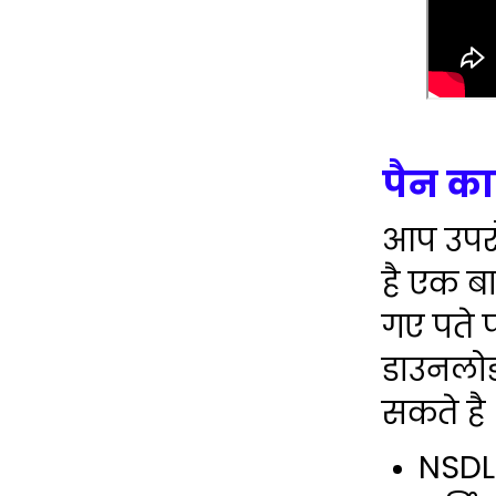
पैन का
आप उपरोक
है एक ब
गए पते 
डाउनलोड
सकते है
NSDL