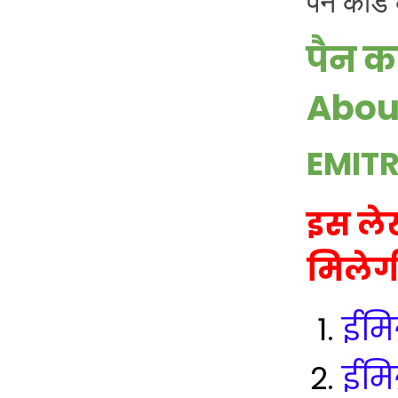
पैन कार
पैन क
Abou
EMIT
इस ले
मिलेग
ईमित
ईमित