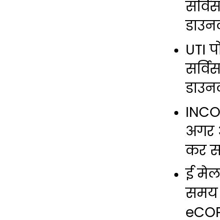
सर्वि
डाउन
UTI प
सर्वि
डाउन
INCOM
अगर 
कर स
ई मेल
समय ह
eCOP