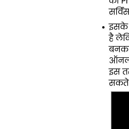
की P
सर्व
इसके आ
है ले
बनकर 
ऑनलाइ
इस तर
सकते