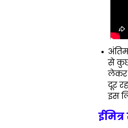
अंतिम
से कु
लेकर 
दूर र
इस 
ईमित्र 