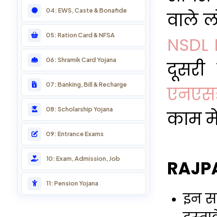
04: EWS, Caste & Bonafide
वाले ल
05: Ration Card & NFSA
NSDL 
06: Shramik Card Yojana
दूसरी 
07: Banking, Bill & Recharge
एनएसड
08: Scholarship Yojana
काम में
09: Entrance Exams
10: Exam, Admission, Job
RAJPA
11: Pension Yojana
इन सर
12: Farmer Services