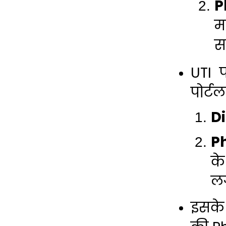
P
म
स
UTI प
पोर्ट
Di
P
के
लग
इसके