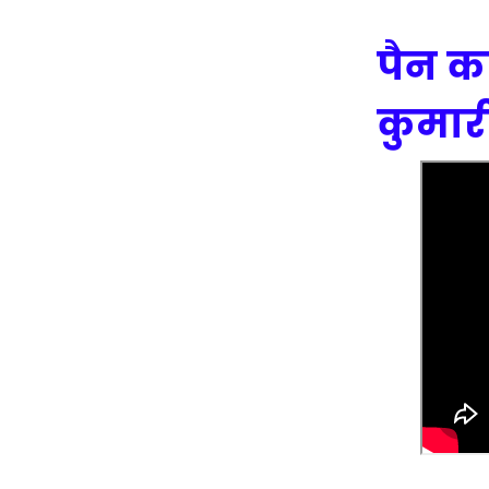
पैन का
कुमार