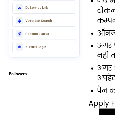
जब भी
टोकन 
DL Service Link
🚗
22: CSC Training Course
कम्प
Voter List Search
🗳️
23: SSO ID Training
ऑनलाइ
Pension Status
💰
24: Online ID Help
अगर प
e-Mitra Login
🌐
25: Essential Svc
नहीं 
अगर आ
Followers
अपडेट
पैन क
Apply
F