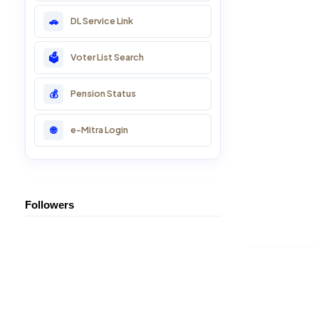
DL Service Link
🚗
22: CSC Training Course
Voter List Search
🗳️
23: SSO ID Training
Pension Status
💰
24: Online ID Help
e-Mitra Login
🌐
25: Essential Svc
Followers