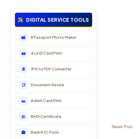
13: Marriage, Birth & Death
DIGITAL SERVICE TOOLS
14: PAN Card & Business
8 Passport Photo Maker
📸
15: LSG Service Online
4x6 ID Card Print
🪪
16: Sarkari Yojana
JPG to PDF Converter
📄
17: Voter ID Card
Document Resize
📑
18: DL & RTO Online
Admit Card Print
🎫
19: Passport Services
Birth Certificate
⚖️
20: Divyang Online Service
Newer Post
Bank KYC Form
🏦
21: School Services